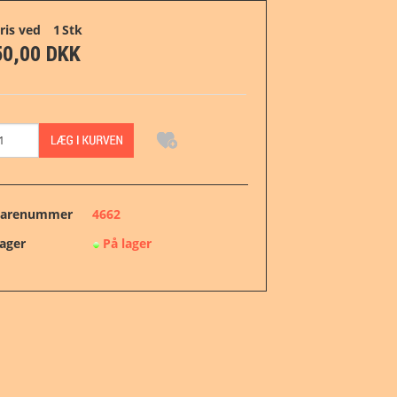
ris ved
1
Stk
Samlinger
½ kr. og 50 øre
50,00 DKK
Kataloger og litteratur
1 kr.
Gavekort
2 kr.
Andet
5 kr.
arenummer
4662
Specialaftaler
10 kr.
ager
På lager
20 kr.
Før 1874
Erindring og Tema
Posemarked