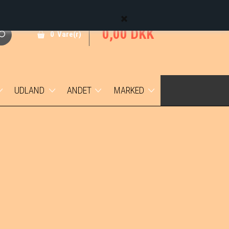
0,00 DKK
0 Vare(r)
UDLAND
ANDET
MARKED
Udenlandske mønter
Færøerne
1 øre
Udenlandske sedler
Grønland
2 øre
DVI
5 øre
Trankebar
10 øre
Medaljer
25 øre