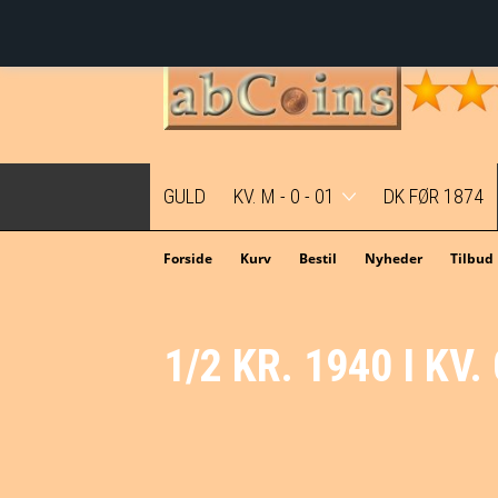
GULD
KV. M - 0 - 01
DK FØR 1874
Mønter i topkvalitet før M2
Forside
Kurv
Bestil
Nyheder
Tilbud
Mønter i topkvalitet - M2
1/2 KR. 1940 I KV.