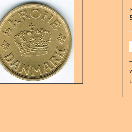
P
10 øre
100 kr.
25 øre
200 kr.
½ kr. og 50 øre
500 kr.
1 kr.
1000 kr.
V
2 kr.
L
5 kr.
10 kr.
20 kr.