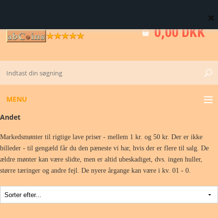
0 Vare(r)
0,00 DKK
MENU
Andet
GULD
Markedsmønter til rigtige lave priser - mellem 1 kr. og 50 kr. Der er ikke
billeder - til gengæld får du den pæneste vi har, hvis der er flere til salg. De
KV. M - 0 - 01
ældre mønter kan være slidte, men er altid ubeskadiget, dvs. ingen huller,
større tæringer og andre fejl. De nyere årgange kan være i kv. 01 - 0.
DK FØR 1874
DK FRA 1873