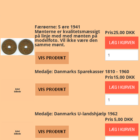
PRØVE/FEJL
MØNTSÆT
Færøerne: 5 øre 1941
Mønterne er kvalitetsmæssigt
Pris
25,00 DKK
på linje med med mønten på
DK SEDLER
modelfoto. Vil ikke være den
samme mønt.
UDLAND
ANDET
Medalje: Danmarks Sparekasser 1810 - 1960
Pris
15,00 DKK
MARKED
FORSIDE
Medalje: Danmarks U-landshjælp 1962
Pris
5,00 DKK
KURV
BESTIL