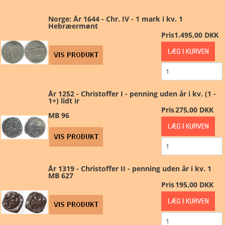
PRØVE/FEJL
Norge: År 1644 - Chr. IV - 1 mark i kv. 1
Hebræermønt
Pris
1.495,00 DKK
MØNTSÆT
DK SEDLER
UDLAND
År 1252 - Christoffer I - penning uden år i kv. (1 -
1+) lidt ir
Pris
275,00 DKK
ANDET
MB 96
MARKED
FORSIDE
År 1319 - Christoffer II - penning uden år i kv. 1
MB 627
Pris
195,00 DKK
KURV
BESTIL