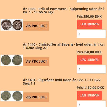
År 1396 - Erik af Pommern - hulpenning uden år i
NYHEDER
kv. 1 - 1+ G5 Si eg2
Pris
350,00 DKK
TILBUD
PERSONDATAPOLITIK
År 1440 - Christoffer af Bayern - hvid uden år i kv.
VILKÅR
1 G20A Sieg 2.1
Pris
350,00 DKK
SØGNING
DIN SIDE
År 1481 - Rigsrådet hvid uden år i kv. 1 - 1+ G22
Sieg 1.1
Pris
1.150,00 DKK