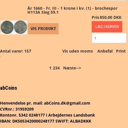
År 1660 - Fr. III - 1 krone i kv. (1) - brochespor
H113A Sieg 59.1
Pris
850,00 DKK
Antal varer: 157
Vis uden moms
Anbefal
Print
1
2
3
4
Næste-->
abCoins
Henvendelse pr. mail: abCoins.dk@gmail.com
CVRnr.: 31959209
Kontonr. 5342 0248177 i Arbejdernes Landsbank
IBAN: DK5053420000248177 SWIFT: ALBADKKK