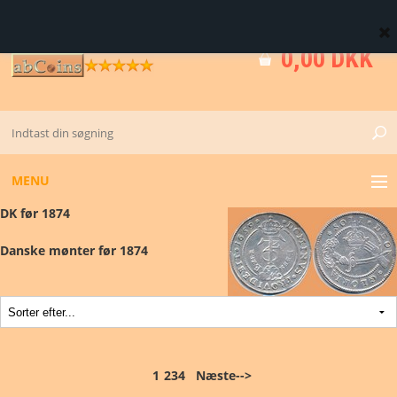
0 Vare(r)
0,00 DKK
MENU
DK før 1874
GULD
Danske mønter før 1874
KV. M - 0 - 01
DK FØR 1874
DK FRA 1873
1
2
3
4
Næste-->