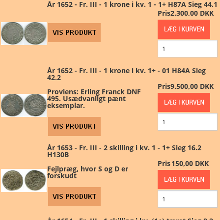
År 1652 - Fr. III - 1 krone i kv. 1 - 1+ H87A Sieg 44.1
Pris
2.300,00 DKK
År 1652 - Fr. III - 1 krone i kv. 1+ - 01 H84A Sieg
42.2
Pris
9.500,00 DKK
Proviens: Erling Franck DNF
495. Usædvanligt pænt
eksemplar.
År 1653 - Fr. III - 2 skilling i kv. 1 - 1+ Sieg 16.2
H130B
Pris
150,00 DKK
Fejlpræg, hvor S og D er
forskudt