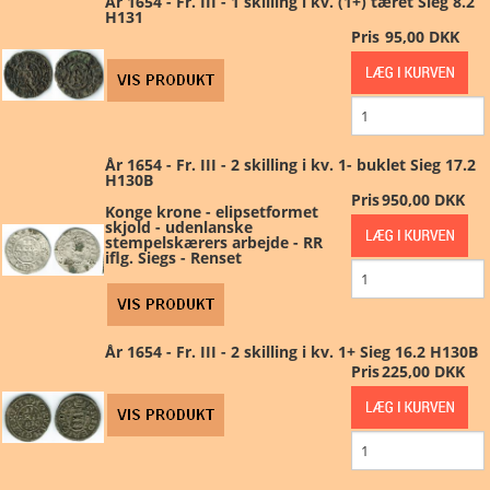
År 1654 - Fr. III - 1 skilling i kv. (1+) tæret Sieg 8.2
H131
Pris
95,00 DKK
År 1654 - Fr. III - 2 skilling i kv. 1- buklet Sieg 17.2
H130B
Pris
950,00 DKK
Konge krone - elipsetformet
skjold - udenlanske
stempelskærers arbejde - RR
iflg. Siegs - Renset
År 1654 - Fr. III - 2 skilling i kv. 1+ Sieg 16.2 H130B
Pris
225,00 DKK