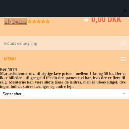
0 Vare(r)
0,00 DKK
MENU
Før 1874
Markedsmønter mv. til rigtige lave priser - mellem 1 kr. og 50 kr. Der er
GULD
ikke billeder - til gengæld får du den pæneste vi har, hvis der er flere til
salg. Mønterne kan være slidte (især de ældre), men er ubeskadiget, dvs.
ingen huller, større tæringer og andre fejl.
KV. M - 0 - 01
DK FØR 1874
DK FRA 1873