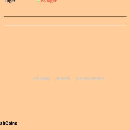
Lager
På lager
NYHEDER
TILBUD
PERSONDATAPOLITIK
VILKÅR
SØGNING
«-Tilbage
Anbefal
Vis uden moms
DIN SIDE
abCoins