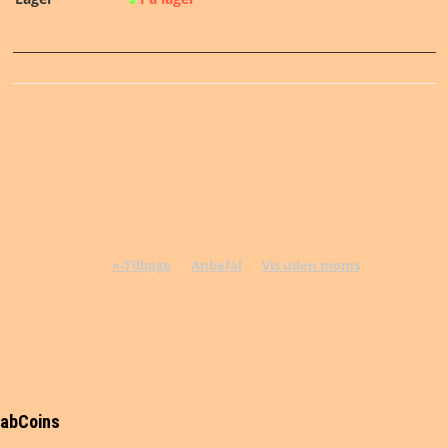
NYHEDER
TILBUD
PERSONDATAPOLITIK
VILKÅR
SØGNING
«-Tilbage
Anbefal
Vis uden moms
DIN SIDE
abCoins